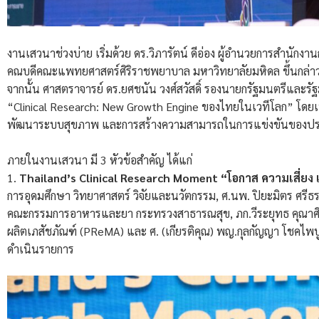
งานเสวนาช่วงบ่าย เริ่มด้วย ดร.วิภารัตน์ ดีอ่อง ผู้อำนวยการสำนักง
คณบดีคณะแพทยศาสตร์ศิริราชพยาบาล มหาวิทยาลัยมหิดล ขึ้นกล่าวร
จากนั้น ศาสตราจารย์ ดร.ยศชนัน วงศ์สวัสดิ์ รองนายกรัฐมนตรีและร
“Clinical Research: New Growth Engine ของไทยในเวทีโลก” โดย
พัฒนาระบบสุขภาพ และการสร้างความสามารถในการแข่งขันของป
ภายในงานเสวนา มี 3 หัวข้อสำคัญ ได้แก่
1.
Thailand’s Clinical Research Moment “โอกาส ความเสี่ยง
การอุดมศึกษา วิทยาศาสตร์ วิจัยและนวัตกรรม, ศ.นพ. ปิยะมิตร ศรีธร
คณะกรรมการอาหารและยา กระทรวงสาธารณสุข, ภก.วีระยุทธ คุณาศิริรัต
ผลิตเภสัชภัณฑ์ (PReMA) และ ศ. (เกียรติคุณ) พญ.กุลกัญญา โชคไพบู
ดำเนินรายการ