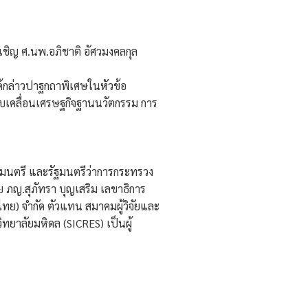
นเชิญ ศ.นพ.อภิชาติ อัศวมงคลกุล
ด้กล่าวปาฐกถาพิเศษในหัวข้อ
บเคลื่อนเศรษฐกิจฐานนวัตกรรม การ
ัฐมนตรี และรัฐมนตรีว่าการกระทรวง
ย ภญ.สุภัทรา บุญเสริม เลขาธิการ
ทย) จํากัด ตัวแทน สมาคมผู้วิจัยและ
ทยาลัยมหิดล (SICRES) เป็นผู้