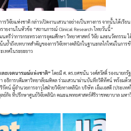
านการวิจัยแห่งชาติ กล่าวเปิดงานเสวนาอย่างเป็นทางการ จากนั้นได้เรีย
ายงานในหัวข้อ “สถานการณ์ Clinical Research ไทยวันนี้”
ัฐมนตรีว่าการกระทรวงการอุดมศึกษา วิทยาศาสตร์ วิจัย และนวัตกรรม ไ
เน้นย้ำถึงบทบาทสำคัญของการวิจัยทางคลินิกในฐานะกลไกใหม่ในการขั
ระเทศในระยะยาว
 และเจตนารมณ์แห่งชาติ”
โดยมี ศ. ดร.ยศชนัน วงศ์สวัสดิ์ รองนายกร
า อธิการบดีมหาวิทยาลัยมหิดล ร่วมเสวนาผ่านบันทึกวิดีทัศน์ พร้อมด้ว
น์ ผู้อำนวยการอาวุโสฝ่ายวิจัยทางคลินิก บริษัท เอ็มเอสดี (ประเทศไ
ลย์กิจ ที่ปรึกษาศูนย์วิจัยคลินิก คณะแพทยศาสตร์ศิริราชพยาบาล มหาวิ