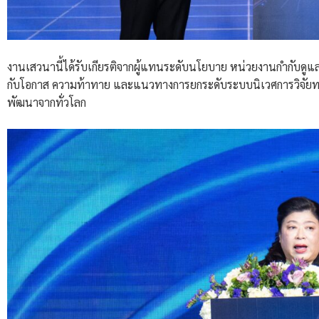
งานเสวนานี้ได้รับเกียรติจากผู้แทนระดับนโยบาย หน่วยงานกำกับดู
กับโอกาส ความท้าทาย และแนวทางการยกระดับระบบนิเวศการวิจัยทา
พัฒนาจากทั่วโลก