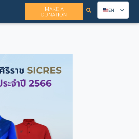
MAKE A
EN
DONATION
TH