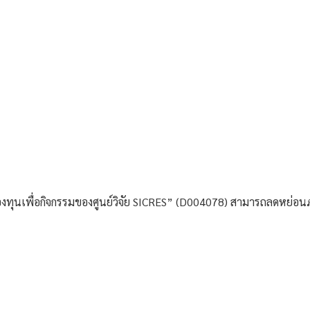
ุนเพื่อกิจกรรมของศูนย์วิจัย SICRES” (D004078) สามารถลดหย่อนภาษ